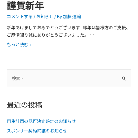
謹賀新年
コメントする
/
お知らせ
/ By
加藤 運輸
新年あけましておめでとうございます 昨年は皆様方のご支援、
ご厚情賜り誠にありがとうございました。 …
謹
もっと読む »
賀
新
年
検
索
:
最近の投稿
再生計画の認可決定確定のお知らせ
スポンサー契約締結のお知らせ