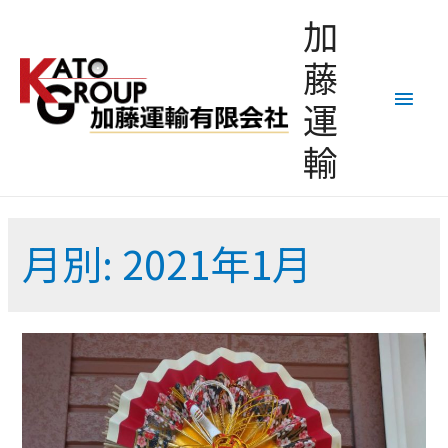
加
藤
メ
運
イ
輸
ン
メ
月別: 2021年1月
ニ
ュ
ー