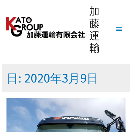
加
藤
メ
運
イ
輸
ン
メ
日: 2020年3月9日
ニ
ュ
ー