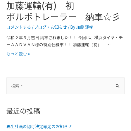
加藤運輸(有) 初
ボルボトレーラー 納車☆彡
コメントする
/
ブログ
・
お知らせ
/ By
加藤 運輸
令和２年３月吉日 納車されました！！ 今回は、横浜タイヤ・チ
ームＡＤＶＡＮ様の特別仕様車！！ 加藤運輸（初） …
加
もっと読む »
藤
運
輸
検
(
有
索
)
:
最近の投稿
初
ボ
再生計画の認可決定確定のお知らせ
ル